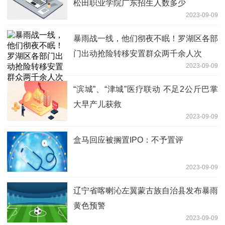
松田职业学院广东招生人数多少
2023-09-09
暴雨战一线，他们彻夜不眠！罗湖区各部
门出动抢险转移安置群众两千余人次
2023-09-09
“滨城”、“津城”医疗联动 不足2公斤巴掌
大早产儿获救
2023-09-09
盒马回应被搁置IPO：不予置评
2023-09-09
辽宁省喀喇沁左翼蒙古族自治县发布暴雨
黄色预警
2023-09-09