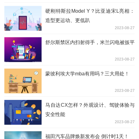
硬刚特斯拉Model Y？比亚迪宋L亮相：
造型更运动、更低趴
2023-08-27
舒尔斯禁区内扫射得手，米兰闪电被扳平
2023-08-27
蒙彼利埃大学mba有用吗？三大用处！
2023-08-27
马自达CX怎样？外观设计、驾驶体验与
安全性能
2023-08-27
福田汽车品牌焕新发布会 倒计时1天！