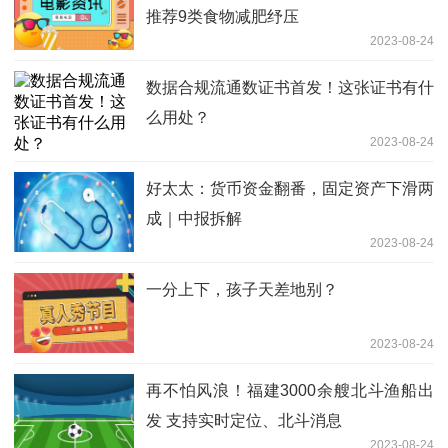
推荐9类食物减肥纾压
2023-08-24
数据合规流通数证书首发！这张证书有什
么用处？
2023-08-24
好太太：货币资金翻番，固定资产下滑两
成｜中报拆解
2023-08-24
一分上下，孩子天差地别？
2023-08-24
再不怕风浪！福建3000余艘北斗渔船出
发 支持实时定位、北斗消息
2023-08-24