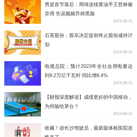
男篮首节落后：周琦连续黄油手王哲林被
弃用 失误频频乔帅黑脸
2023-08-31
​石英股份：股东决定提前终止股份减持计
划
2023-08-31
电规总院：预计2023年全社会用电量达
到9.2万亿千瓦时 同比增6.4%
2023-08-31
【财报深度解读】成绩更好的中国移动，
为何输给茅台？
2023-08-31
收藏！@长沙驾驶员，最新版体检医院攻