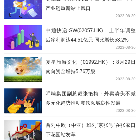
产业链重新站上风口
2023-08-30
中通快递-SW(02057.HK)：上半年调整
后净利润达44.51亿元 同比增长58.2%
2023-08-30
复星旅游文化（01992.HK）：8月29日
南向资金增持5.76万股
2023-08-30
呷哺集团副总裁张艳梅：外卖势头不减
多元化趋势推动餐饮领域良性发展
2023-08-30
首列中欧（中亚）班列“京张号”在张家口
下花园站发车