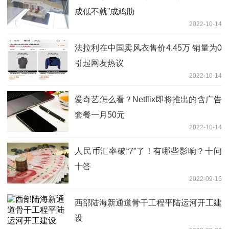
成低不就”成鸡肋
2022-10-14
法拉利在中国卖风衣售价4.45万 销量为0
引起网友热议
2022-10-14
爱奇艺怎么看？Netflix即将推出的含广告
套餐一月50元
2022-10-14
人民币汇率破“7”了！有哪些影响？十问
十答
2022-09-16
西部陆海新通道骨干工程平陆运河开工建
设