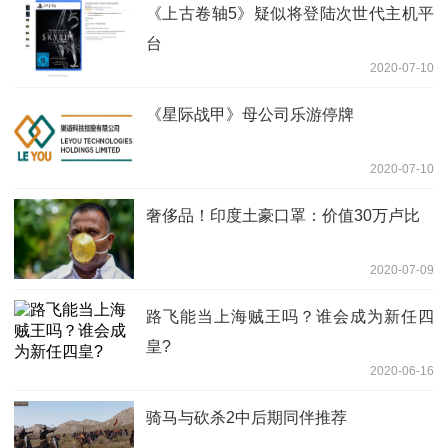
《上古卷轴5》疑似将登陆次世代主机平
台
2020-07-10
《星际战甲》母公司乐游停牌
2020-07-10
奢侈品！印度土豪口罩：价值30万卢比
2020-07-09
路飞能当上海贼王吗？谁会成为新任四
皇?
2020-06-16
骑马与砍杀2中后期同伴推荐