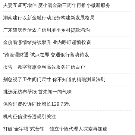
夫妻互证可增信 度小满金融三周年再推小微新服务
湖南建行以新金融行动服务构建新发展格局
广东肇庆盘活农户信用填平乡村贷款鸿沟
金价看涨情绪持续攀升 业内呼吁谨慎投资
“跨境理财通”试点在即 交通银行蓄势待发
报告：数字普惠金融高效服务征信白户
别忽视了卫生间门尺寸 你不知道的精确测量法则
挑选无纺布壁纸 首先闻一闻气味
保险消费投诉同比增长129.73%
机构征信业务违规引关注
打破“金字塔”式营销 独立个险代理人探索再加速