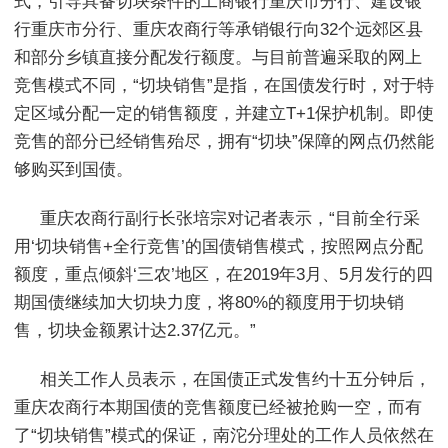
式，引导具备切块条件的工商银行重庆市分行、建设银
行重庆市分行、重庆农商行等承销银行向32个远郊区县
和部分乡镇直接分配发行额度。与目前普遍采取的网上
竞售模式不同，“切块销售”是指，在国债发行时，对于特
定区域分配一定的销售额度，并建立T+1保护机制。即使
竞售的部分已经销售殆尽，拥有“切块”保障的网点仍然能
够购买到国债。
重庆农商行副行长张培宗对记者表示，“目前全行采
用‘切块销售+全行竞售’的国债销售模式，按照网点分配
额度，重点倾斜‘三农’地区，在2019年3月、5月发行的四
期国债继续加大切块力度，将80%的额度用于切块销
售，切块金额累计达2.37亿元。”
相关工作人员表示，在国债正式发售约十五分钟后，
重庆农商行本期国债的竞售额度已经被抢购一空，而有
了“切块销售”模式的保证，南沱分理处的工作人员依然在