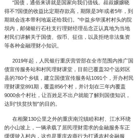
“国债，通俗来讲就是国家向我们借钱。叔叔嬢嬢晓
得不?国债的收益比定期存款高，期限是3年或者5年，到
期就会连本带利地返还给我们。”中益乡华溪村村头的院
坝内，邮储银行石柱支行理财经理岳念正认真地为当地
村民们讲解关于国债、假币、征信，以及拒绝非法集资
等各种金融理财小知识。
2019年起，人民银行重庆营管部在全市范围内推广国
债宣传服务站和村民理财课堂，目前已覆盖32个远郊区
县的760个乡镇，建立国债宣传服务站1091个，开办村民
理财课堂891期，覆盖856个村，并计划在三年内覆盖
9000余个村社，让百姓足不出户就能了解到国债知识，
达到“扶贫扶智”的目的。
在相聚130公里之外的重庆南沱镇睦和村、江水环绕
的小山坡上，一辆承载了居民理财需求的金融服务车正
缓缓驶入村内，这也是重庆农商行为打通农村金融服