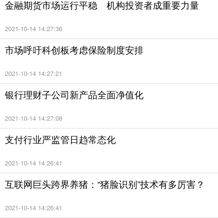
市场竞争加剧、经营成本增加等因素影响，公司根据
金融期货市场运行平稳 机构投资者成重要力量
实际情况审慎处置或关闭部分租赁合同即将到期、长
2021-10-14 14:27:36
期亏损且经过调整后仍扭亏无望的门店，预计产生的
损失对半年度经营业绩造成较大影响。
市场呼吁科创板考虑保险制度安排
针对即将到来的半年报披露时点，机构整体对市场走
2021-10-14 14:27:21
势相对谨慎乐观。山西证券指出，中长期来看，我国
银行理财子公司新产品全面净值化
宏观经济具备韧性，A股在国际大类资产中具备性价比
优势;资本市场加速对外开放，吸引海外资金、中长线
2021-10-14 14:27:08
资金持续性涌入A股市场;资本市场地位提升，政策环
支付行业严监管日趋常态化
境大为改善;科创板等重大制度改革也将为资本市场带
2021-10-14 14:26:41
来新的活力，重塑估值定价逻辑，建设更为良好的投
资生态体系。在经济基本面获得支撑，风险偏好得到
互联网巨头跨界养猪：“猪脸识别”技术有多厉害？
修复之后，市场有望在三季度后期探底企稳，迎来慢
2021-10-14 14:26:41
牛行情的真正起点。