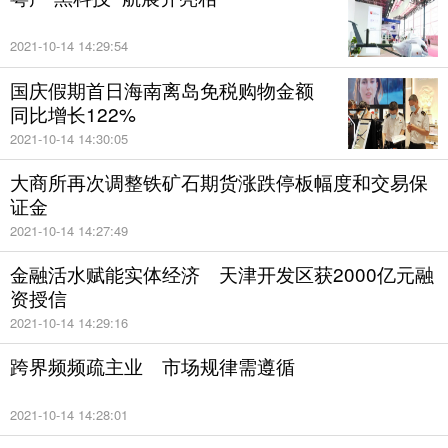
从个股来看，预告业绩增幅最大的为开尔新材，该公
2021-10-14 14:29:54
司预计上半年盈利6000万元至6500万元，同比增长
国庆假期首日海南离岛免税购物金额
8559.26%至9280.86%。公司业绩变动的主要原因则
同比增长122%
是2018年下半年以来，受益于主营业务(地铁、隧道
2021-10-14 14:30:05
类)市场空间加速释放，节能环保类业务电厂脱硫脱硝
大商所再次调整铁矿石期货涨跌停板幅度和交易保
改造市场回暖，非电行业超低排放改造拓展顺利等契
证金
机，公司订单量持续上升，产品产销量增加，主营业
2021-10-14 14:27:49
务持续呈现较快增长态势。民和股份则预计上半年净
金融活水赋能实体经济 天津开发区获2000亿元融
利达8亿元至9.6亿元，同比增长4244.40%至
资授信
5113.28%，业绩变动的原因则是预计主营产品商品代
2021-10-14 14:29:16
鸡苗销售价格较同期有较大幅度上涨。预告业绩跌幅
跨界频频疏主业 市场规律需遵循
最大的则是新华都，该公司预计今年上半年净利润为
2021-10-14 14:28:01
亏损5000万元至9000万元，业绩变动的主要原因是受