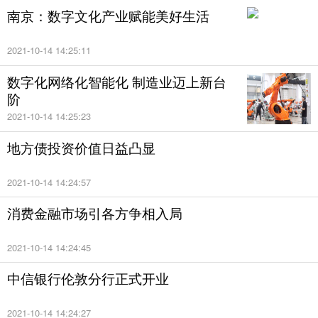
南京：数字文化产业赋能美好生活
中银国际证券总裁助理兼首席经济学家徐高指出，A股
的涨幅存在季节性规律，“春季躁动”和“五穷六绝七翻
2021-10-14 14:25:11
身”可以在数据中找到支撑。从历史规律来看，对今年
数字化网络化智能化 制造业迈上新台
A股市场不要太悲观，但也别太乐观。
阶
2021-10-14 14:25:23
地方债投资价值日益凸显
2021-10-14 14:24:57
消费金融市场引各方争相入局
2021-10-14 14:24:45
中信银行伦敦分行正式开业
2021-10-14 14:24:27