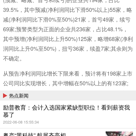
39.5%，其中预减(净利润同比下滑50%以上)55家，略
减(净利润同比下滑0%至50%)21家，首亏49家，续亏
69家;预警类型为正面的企业共236家，占比48.1%，
其中预增(净利润同比上升50%)125家，略增68家(净利
润同比上升0%至50%)，扭亏36家，续盈7家;其余则为
不确定。
从预告净利润同比增长下限来看，预计将有198家上市
公司同比实现增长，其中增幅在50%以上的有123家;
从预告净利润同比增长上限来看，则预计将有220家上
热点新闻
市公司净利润同比实现增长，其中增幅在50%以上的
励普教育：会计入选国家紧缺型职位！看到薪资我
有154家。从业绩预计增速较高的企业行业分布来看，
慕了
则主要集中在化学原料及化学制品、计算机通信、医
2022-06-08 15:55:34
药制造和电气机械及器材制造业。
粤产“黑科技” 航展齐亮相