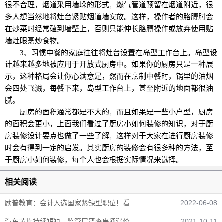
很不合理，烟道采用墙垛的形式，燃气管道预留在烟道附近，很
多人想当然地将灶台紧贴烟道墙安放。这样，操作者的胳膊肘会
在炒菜时经常磕到墙壁上，否则只能伸长胳膊操作或放弃使用贴
墙灶眼烹炒食物。
3、习惯中餐的家庭往往将灶台设置在岛型工作台上。岛型设
计越来越多地被应用于开放式厨房中。如果你的厨房只是一种展
示，这种格局会让你心满意足，然而在烹制中餐时，锅里的油烟
会四处飞溅，每餐下来，岛型工作台上，甚至附近的地面都很油
腻。
厨房的面积通常都是不大的，而且如果是一些小户型，厨房
的面积会更小，上面我们看过了厨房小如何装修的知识，对于厨
房装修设计要点也做了一些了解，这样对于大家在进行厨房装修
时会有得到一定的启发。其实厨房的装修会有很多种的方法，至
于厨房小如何装修，每个人也会根据实际情况来选择。
相关阅读
励普教育：会计入选国家紧缺型职位！看...
2022-06-08
汽车芯片持续短缺 监管层严查串通涨价...
2021-10-11