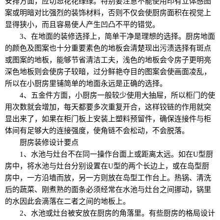
安排方面，应切忌花花绿绿。特别要注意不能使用印有立体感图
案或明暗对比强烈的装饰材料，否则不仅会使厨房面积在视觉上
显得狭小，而且容易使人产生凹凸不平的错觉。
3、在地面的装修选择上，简单干净是理想的选择。厨房地面
的颜色及图案也十分重要素色的地板会清楚现出污渍选择有斑点
或图案的地板，能够节省清洁工夫，浅色的地板会令房子更明亮
深色地板则会使房子较暗，过分鲜艳夺目的图案会使画面凌乱，
所以在小厨房里铺简单的地面永远是正确的选择。
4、五金件方面，小厨房一般较少使用大抽屉，所以柜门的使
用次数就会增加，每天都要多次重复开合，这样铰链的作用就突
显出来了，如果在柜门板上安装上塑料预留件，确保连接件与柜
体间有足够大的连接强度，使角链不会松动，不会脱落。
厨房装修设计要点
1、水池与灶台不在同一操作台面上或距离太远。如在U型厨
房中，将水池与灶台分别设置在U型的两个长边上，或在岛型厨
房中，一方沿墙而放，另一方则放在岛型工作台上。热锅、清洗
后的蔬菜、刚煮熟的面条必须经常在水池与灶台之间挪动，锅里
的水因此会滴落在二者之间的地板上。
2、水池或灶台被安放在厨房的角落里。有些厨房的格局设计